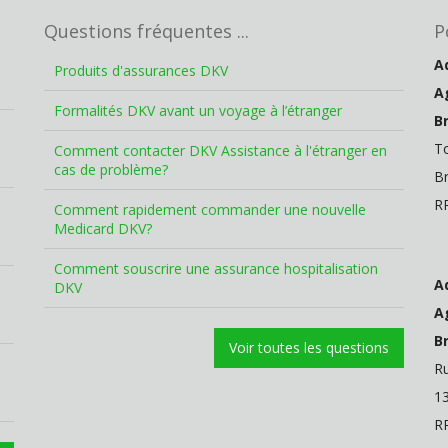
Questions fréquentes ...
P
A
Produits d'assurances DKV
A
Formalités DKV avant un voyage à l’étranger
Br
T
Comment contacter DKV Assistance à l'étranger en
cas de problème?
Br
R
Comment rapidement commander une nouvelle
Medicard DKV?
Comment souscrire une assurance hospitalisation
A
DKV
A
B
Voir toutes les questions
Ru
13
R