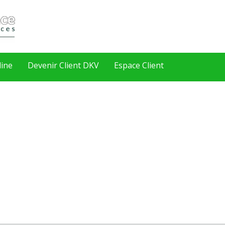
line
Devenir Client DKV
Espace Client