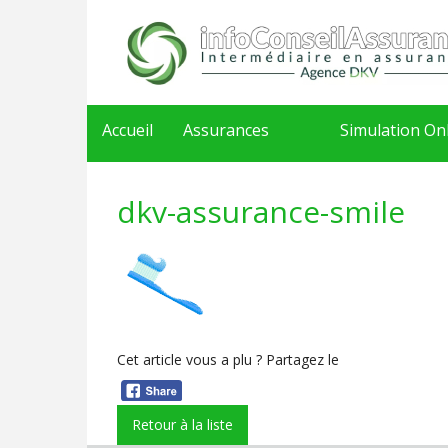
Accueil
Assurances
Simulation On
02/779.55.50
dkv-assurance-smile
Cet article vous a plu ? Partagez le
Retour à la liste