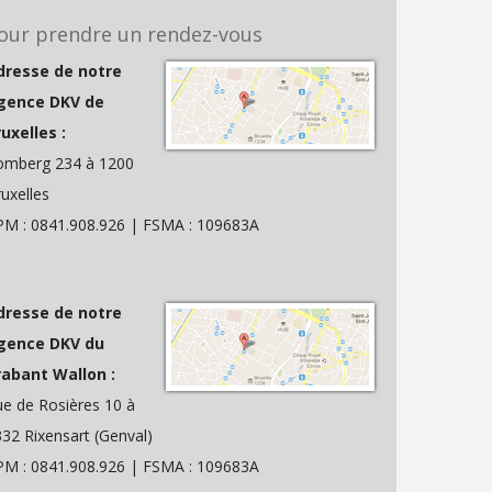
our prendre un rendez-vous
dresse de notre
gence DKV de
uxelles :
omberg 234 à 1200
uxelles
PM : 0841.908.926 | FSMA : 109683A
dresse de notre
gence DKV du
rabant Wallon :
e de Rosières 10 à
32 Rixensart (Genval)
PM : 0841.908.926 | FSMA : 109683A